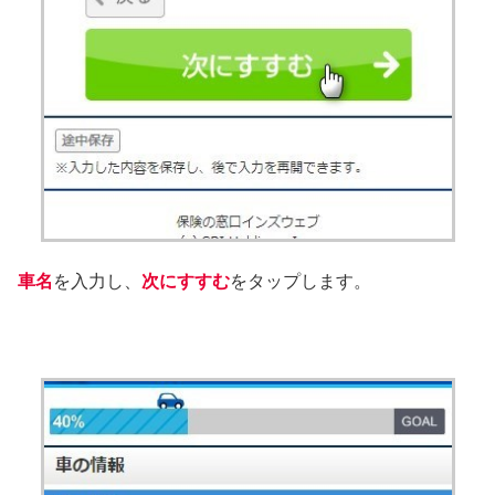
車名
を入力し、
次にすすむ
をタップします。