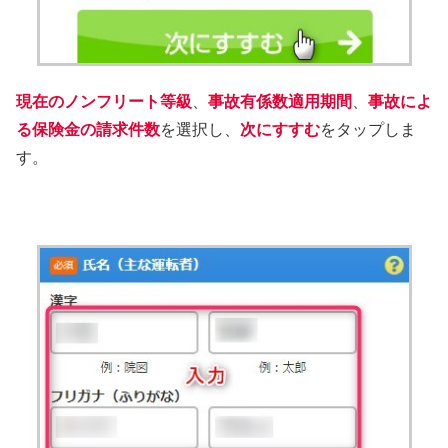
現在のノンフリート等級
、
事故有係数適用期間
、
事故によ
る保険金の請求件数
を選択し、
次にすすむ
をタップしま
す。