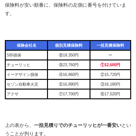
保険料が安い順番に、保険料の左側に番号を付けていま
す。
保険会社名
個別見積保険料
一括見積保険料
SBI損保
⑧19,350円
ー
チューリッヒ
⑨23,760円
①12,600円
イーデザイン損保
④16,860円
②15,720円
セゾン自動車火災
⑤16,890円
③16,180円
アクサ
⑦17,700円
⑥17,520円
上の表から、
一括見積りでのチューリッヒが一番安い
とい
うことが判ります。